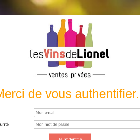
t dangereux pour la santé. Le vin doit être consom
erci de vous authentifier.
urité