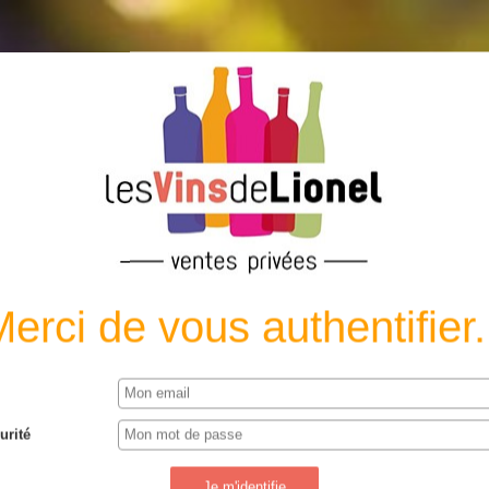
t dangereux pour la santé. Le vin doit être consom
erci de vous authentifier.
urité