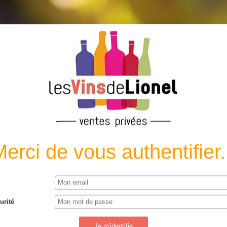
t dangereux pour la santé. Le vin doit être consom
erci de vous authentifier.
urité